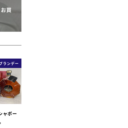
 お買
ブランデー
 シャボー
。