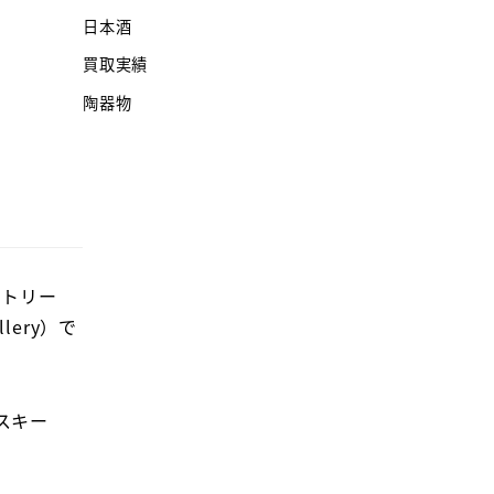
日本酒
買取実績
陶器物
ントリー
lery）で
スキー